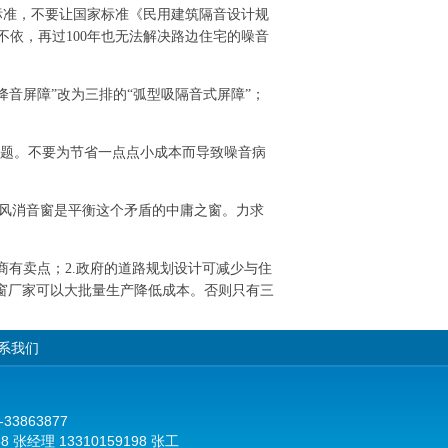
标准，不要让国家标准《民用建筑隔音设计规
依，再过100年也无法解决路边住宅的噪音
音屏障”改为三排的“弧型吸隔音式屏障”；
问题。不要为节省一点点小成本而导致噪音病
通风消音窗是平衡这个矛盾的中庸之窗。力求
有卖点；2.政府的道路规划设计可减少与住
门窗厂家可以大批量生产降低成本。否则只有三
系我们
3863877
8 张经理 13310159198 张工