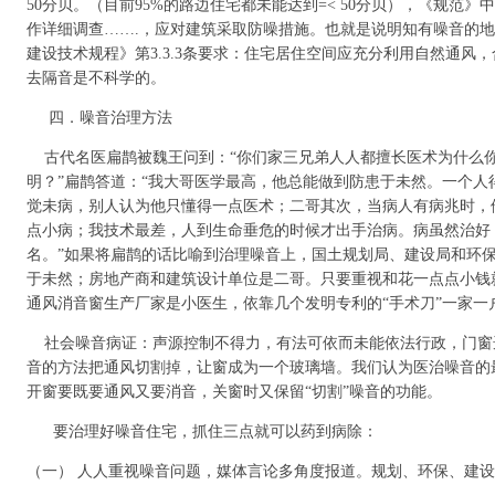
50分贝。（目前95%的路边住宅都未能达到=< 50分贝），《规范》
作详细调查…….，应对建筑采取防噪措施。也就是说明知有噪音的
建设技术规程》第3.3.3条要求：住宅居住空间应充分利用自然通风
去隔音是不科学的。
四．噪音治理方法
古代名医扁鹊被魏王问到：“你们家三兄弟人人都擅长医术为什么
明？”扁鹊答道：“我大哥医学最高，他总能做到防患于未然。一个
觉未病，别人认为他只懂得一点医术；二哥其次，当病人有病兆时，
点小病；我技术最差，人到生命垂危的时候才出手治病。病虽然治好
名。”如果将扁鹊的话比喻到治理噪音上，国土规划局、建设局和环
于未然；房地产商和建筑设计单位是二哥。只要重视和花一点点小钱
通风消音窗生产厂家是小医生，依靠几个发明专利的“手术刀”一家一
社会噪音病证：声源控制不得力，有法可依而未能依法行政，门窗
音的方法把通风切割掉，让窗成为一个玻璃墙。我们认为医治噪音的
开窗要既要通风又要消音，关窗时又保留“切割”噪音的功能。
要治理好噪音住宅，抓住三点就可以药到病除：
（一） 人人重视噪音问题，媒体言论多角度报道。规划、环保、建