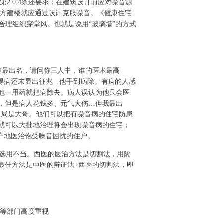
中第2.0.4条还要求：在建筑设计前应对噪音源
地方建楼就应通过设计克服噪音。《健康住宅
，合理组织穿堂风。也就是说用“玻璃墙”的方式
你最出名，请问你三人中，谁的医术最高
人得病还未显出征兆，他手到病除。有病的人感
他一用药就把病除去。病人误认为他只会医
，但是病人花钱多、元气大伤…但我最出
保局是大哥。他们可以把有噪音病的住宅防患
就可以大批地治理将会出现噪音病的住宅；
户地医治饱受噪音困扰的住户。
选用不当。西医的医治方法是切割法，用隔
最佳方法是中医的辩证法+西医的切割法，即
设等部门高度重视