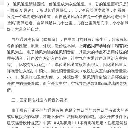
3，通风通道清洁困难，使通道成为灰尘通道。4，它的通道面积只是通风消
= 面积 X 风速），所以其通风量低，。5，消音器厚度很厚，外看象
只是一个单向进风的通道，而自然通风消音窗是一个自然风可进可出
堂风”提供通道。自然风是从几十公里，几百公里流动而来，小小抽
好：大道合符自然。
自然通风消音窗（降噪窗），在中国目前只有几家生产，各家有其
各自的性能，质量，外观，造价也不同。
上海然贝声学环保工程有限
通风为主，电子抽风为辅的通风消音窗，其最大的特点不是用传统的
理去消音，让声波向左进入声陷阱，让空气向右通过声形区进入室内
等），比较有5大优点：1，单位通风通道横断面积大，因此通风量大
阵噪音进入陷阱中消失，因此消音量最大（或说进入室内的噪音量最
小。4，通道打扫卫生方便。5，外观好看，通风消音窗除了是环保窗
是窗户的损失造成，而它是大中空，空气导热系数0.05,而玻璃的导热系
倍。
三．国家标准对室内噪音的要求
由于噪音问题不但与通风有关,也是个性认同与共性认同有很大的差
或应该接受的标准，才能不会产生法律诉讼的问题。那么开窗条件下
建筑隔音设计规范》中第1.0.4条和第1.1.1条有明确规定：住宅建