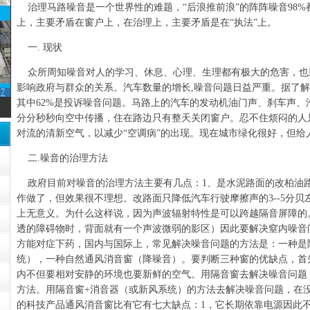
治理马路噪音是一个世界性的难题，“后浪推前浪”的阵阵噪音98
上，主要矛盾在窗户上，在治理上，主要矛盾是在“执法”上。
一. 现状
众所周知噪音对人的学习、休息、心理、生理都有极大的危害，也
影响政府与群众的关系。汽车数量的增长,噪音问题日益严重。据了解
7
其中62%是投诉噪音问题。马路上的汽车的发动机油门声、刹车声
分分秒秒向空中传播，住在路边只有整天关闭窗户。忍不住烦闷的人
对流的清新空气，以减少“空调病”的出现。现在城市绿化很好，但给
二.噪音的治理方法
政府目前对噪音的治理方法主要有几点：1、是水泥路面的改柏油路
作做了，但效果很不理想。改路面只降低汽车行驶摩擦声的3--5分贝
上无意义。为什么这样说，因为声波辐射特性是可以跨越隔音屏障的
透的障碍物时，背面就有一个声波微弱的影区）因此要解决窒内噪音
方能对症下药，国内与国际上，常见解决噪音问题的方法是：一种是
统），一种自然通风消音窗（降噪音）。要判断三种窗的优缺点，首
内不但要相对安静的环境也要新鲜的空气。用隔音窗去解决噪音问题
方法。用隔音窗+消音器（或新风系统）的方法去解决噪音问题，在
的科技产品通风消音窗比有它有七大缺点：1，它长期依靠电源因此