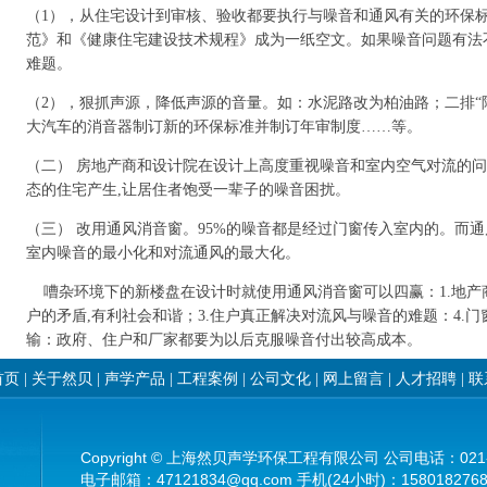
（1），从住宅设计到审核、验收都要执行与噪音和通风有关的环保
范》和《健康住宅建设技术规程》成为一纸空文。如果噪音问题有法不
难题。
（2），狠抓声源，降低声源的音量。如：水泥路改为柏油路；二排“降
大汽车的消音器制订新的环保标准并制订年审制度……等。
（二） 房地产商和设计院在设计上高度重视噪音和室内空气对流的
态的住宅产生,让居住者饱受一辈子的噪音困扰。
（三） 改用通风消音窗。95%的噪音都是经过门窗传入室内的。而
室内噪音的最小化和对流通风的最大化。
嘈杂环境下的新楼盘在设计时就使用通风消音窗可以四赢：1.地产商
户的矛盾,有利社会和谐；3.住户真正解决对流风与噪音的难题：4.
输：政府、住户和厂家都要为以后克服噪音付出较高成本。
首页
|
关于然贝
|
声学产品
|
工程案例
|
公司文化
|
网上留言
|
人才招聘
|
联
Copyright © 上海然贝声学环保工程有限公司 公司电话：021-3
电子邮箱：47121834@qq.com 手机(24小时)：1580182768