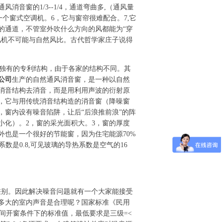
音窗的1/3--1/4，通道弯曲多,（通风量
一个窗式空调机。6，它与窗帘很难配合。7,它
的通道，不管室外吹什么方向的风都能为“穿
风机不可能与自然风比。古代哲学家庄子说得
独有的专利结构，由于各家的结构不同。其
公司
生产的自然通风消音窗，是一种以自然
消音结构去消音，而是用利用声波的衍射原
，它与用传统消音结构造的消音窗（降噪窗
，窗内设有噪音陷阱，让后“后浪推前浪”的阵
小化）。2，窗的采光面积大。3，窗的厚度
外也是一个很好的节能窗，因为住宅能源70%
数是0.8,可见玻璃的导热系数是空气的16
别。因此解决噪音问题就有一个大家能接受
多大的室内声音是合理呢？国家标准《民用
筑昼间开窗条件下的标准值，最低要求是三级=<