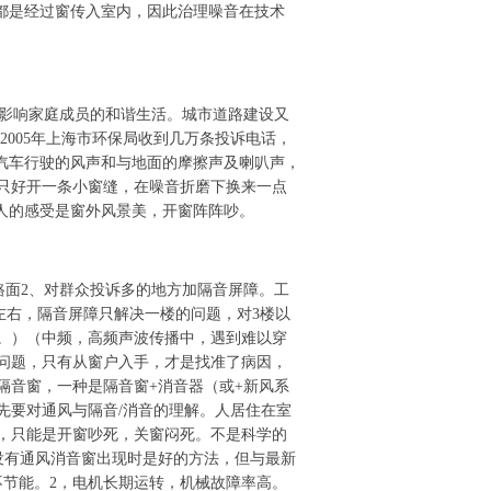
%都是经过窗传入室内，因此治理噪音在技术
影响家庭成员的和谐生活。城市道路建设又
2005年上海市环保局收到几万条投诉电话，
、汽车行驶的风声和与地面的摩擦声及喇叭声，
只好开一条小窗缝，在噪音折磨下换来一点
人的感受是窗外风景美，开窗阵阵吵。
面2、对群众投诉多的地方加隔音屏障。工
左右，隔音屏障只解决一楼的问题，对3楼以
。）（中频，高频声波传播中，遇到难以穿
问题，只有从窗户入手，才是找准了病因，
隔音窗，一种是隔音窗+消音器（或+新风系
先要对通风与隔音/消音的理解。人居住在室
，只能是开窗吵死，关窗闷死。不是科学的
没有通风消音窗出现时是好的方法，但与最新
不节能。2，电机长期运转，机械故障率高。